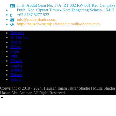
Jl. H. Abdul Gani No. 17A, RT 002 RW 001 Kel. Cempaka
Putih, Kec. Ciputat Timur - Kota Tangerang Selatan. 15412
+62 8787 5277 922
info@mulla-shadra.com
https://hauzah-imamjakfarshadiq.mulla-shadra.com
Beranda
Al-Qur’an
Hadits
Kalam
Fiqih
Irfan
Filsafat
Logika
Akhlaq
Bahasa
Sejarah
Copyright © 2019 - 2024, Hauzah Imam Jakfar Shadiq | Mulla Shadra
Hasan Abu Ammar. All Right Reserved