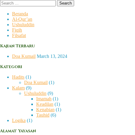
Skip
Search
to
for:
content
Beranda
Al-Qur’an
Ushuluddin
Fiqih
Filsafat
Kajian Terbaru
Doa Kumail
March 13, 2024
Kategori
Hadits
(1)
Doa Kumail
(1)
Kalam
(9)
Ushuluddin
(9)
Imamah
(1)
Keadilan
(1)
Kenabian
(1)
Tauhid
(6)
Logika
(1)
Alamat Yayasan