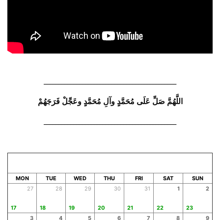
_____________________________________________
اللَّهُمَّ
صَلِّ
عَلَى
مُحَمَّدٍ
وآلِ
مُحَمَّدٍ
وعَجِّلْ
فَرَجَهُمْ
_____________________________________________
AUGUST 2026
SAFAR 1448
MON
TUE
WED
THU
FRI
SAT
SUN
27
28
29
30
31
1
2
17
18
19
20
21
22
23
3
4
5
6
7
8
9