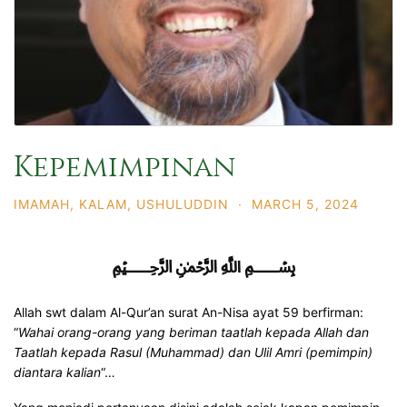
Kepemimpinan
IMAMAH
,
KALAM
,
USHULUDDIN
·
MARCH 5, 2024
﷽
Allah swt dalam Al-Qur’an surat An-Nisa ayat 59 berfirman:
“
Wahai orang-orang yang beriman taatlah kepada Allah dan
Taatlah kepada Rasul (Muhammad) dan Ulil Amri (pemimpin)
diantara kalian
“…