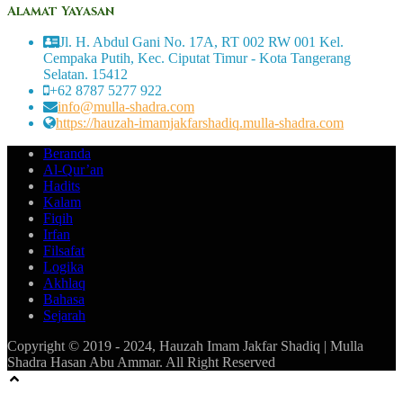
Alamat Yayasan
Jl. H. Abdul Gani No. 17A, RT 002 RW 001 Kel.
Cempaka Putih, Kec. Ciputat Timur - Kota Tangerang
Selatan. 15412
+62 8787 5277 922
info@mulla-shadra.com
https://hauzah-imamjakfarshadiq.mulla-shadra.com
Beranda
Al-Qur’an
Hadits
Kalam
Fiqih
Irfan
Filsafat
Logika
Akhlaq
Bahasa
Sejarah
Copyright © 2019 - 2024, Hauzah Imam Jakfar Shadiq | Mulla
Shadra Hasan Abu Ammar. All Right Reserved