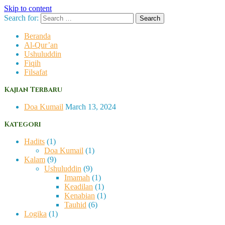
Skip to content
Search for:
Beranda
Al-Qur’an
Ushuluddin
Fiqih
Filsafat
Kajian Terbaru
Doa Kumail
March 13, 2024
Kategori
Hadits
(1)
Doa Kumail
(1)
Kalam
(9)
Ushuluddin
(9)
Imamah
(1)
Keadilan
(1)
Kenabian
(1)
Tauhid
(6)
Logika
(1)