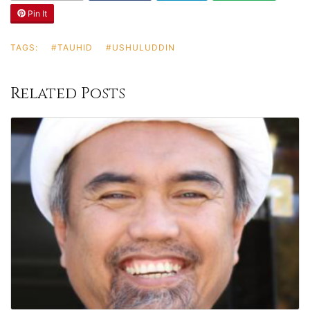
Pin It
TAGS:
#TAUHID
#USHULUDDIN
Related Posts