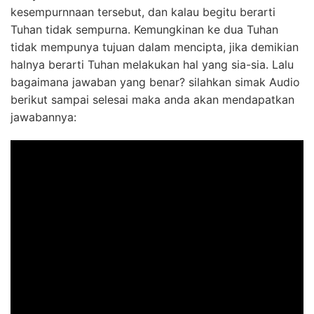
kesempurnnaan tersebut, dan kalau begitu berarti
Tuhan tidak sempurna. Kemungkinan ke dua Tuhan
tidak mempunya tujuan dalam mencipta, jika demikian
halnya berarti Tuhan melakukan hal yang sia-sia. Lalu
bagaimana jawaban yang benar? silahkan simak Audio
berikut sampai selesai maka anda akan mendapatkan
jawabannya: